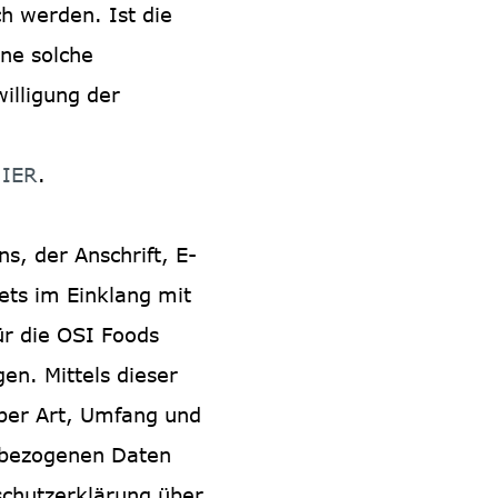
h werden. Ist die
ine solche
illigung der
IER
.
, der Anschrift, E-
ets im Einklang mit
r die OSI Foods
n. Mittels dieser
ber Art, Umfang und
nbezogenen Daten
schutzerklärung über