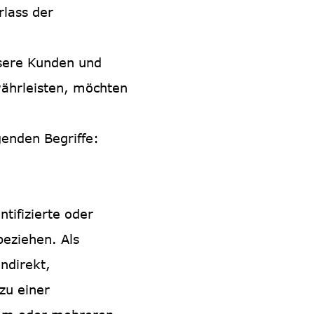
rlass der
unsere Kunden und
währleisten, möchten
enden Begriffe:
tifizierte oder
beziehen. Als
indirekt,
zu einer